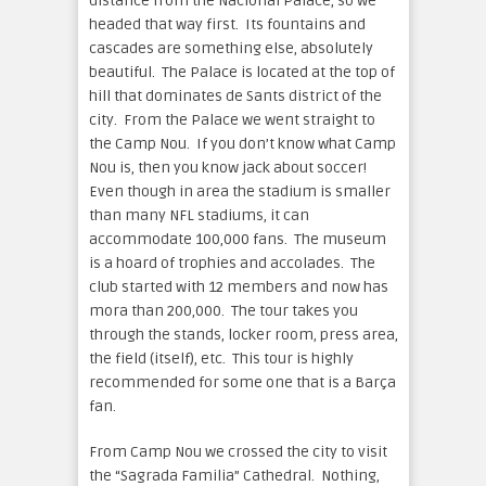
distance from the Nacional Palace, so we
headed that way first. Its fountains and
cascades are something else, absolutely
beautiful. The Palace is located at the top of
hill that dominates de Sants district of the
city. From the Palace we went straight to
the Camp Nou. If you don’t know what Camp
Nou is, then you know jack about soccer!
Even though in area the stadium is smaller
than many NFL stadiums, it can
accommodate 100,000 fans. The museum
is a hoard of trophies and accolades. The
club started with 12 members and now has
mora than 200,000. The tour takes you
through the stands, locker room, press area,
the field (itself), etc. This tour is highly
recommended for some one that is a Barça
fan.
From Camp Nou we crossed the city to visit
the “Sagrada Familia” Cathedral. Nothing,