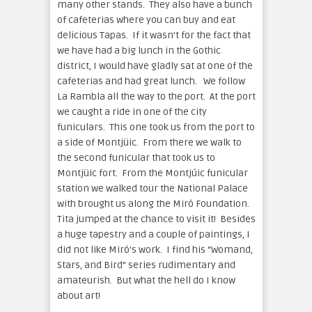
many other stands. They also have a bunch
of cafeterias where you can buy and eat
delicious Tapas. If it wasn’t for the fact that
we have had a big lunch in the Gothic
district, I would have gladly sat at one of the
cafeterias and had great lunch. We follow
La Rambla all the way to the port. At the port
we caught a ride in one of the city
funiculars. This one took us from the port to
a side of Montjüic. From there we walk to
the second funicular that took us to
Montjüic fort. From the Montjúic funicular
station we walked tour the National Palace
with brought us along the Miró Foundation.
Tita jumped at the chance to visit it! Besides
a huge tapestry and a couple of paintings, I
did not like Miró’s work. I find his “Womand,
Stars, and Bird” series rudimentary and
amateurish. But what the hell do I know
about art!