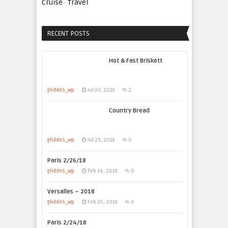
Cruise
·
Travel
RECENT POSTS
Hot & Fast Briskett
glidde5_wp
Jul 30, 2018
2
Country Bread
glidde5_wp
Jul 29, 2018
0
Paris 2/26/18
glidde5_wp
Feb 26, 2018
0
Versalles – 2018
glidde5_wp
Feb 25, 2018
0
Paris 2/24/18