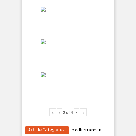
«
‹
›
»
2
of
4
Article Categories:
Mediterranean