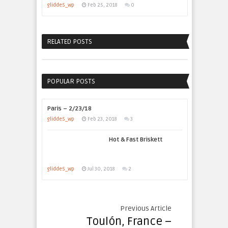
glidde5_wp
Feb 25, 2018
0
RELATED POSTS
POPULAR POSTS
Paris – 2/23/18
glidde5_wp
Feb 23, 2018
3
Hot & Fast Briskett
glidde5_wp
Jul 30, 2018
2
Previous Article
Toulón, France –